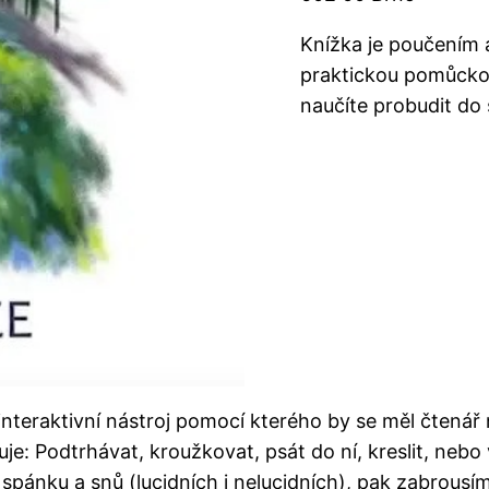
Knížka je poučením 
praktickou pomůcko
naučíte probudit do s
 interaktivní nástroj pomocí kterého by se měl čtenář n
e: Podtrhávat, kroužkovat, psát do ní, kreslit, nebo v
spánku a snů (lucidních i nelucidních), pak zabrousím