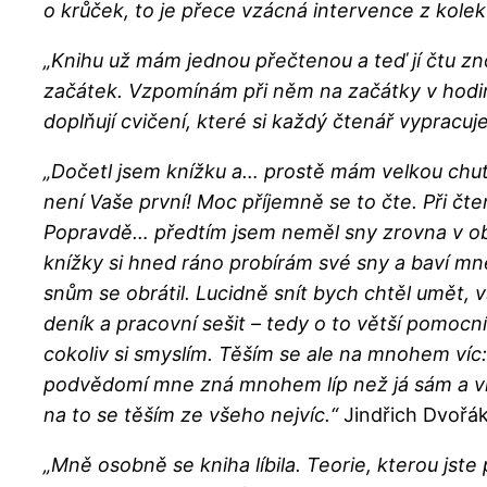
o krůček, to je přece vzácná intervence z kole
„Knihu už mám jednou přečtenou a teď jí čtu zn
začátek. Vzpomínám při něm na začátky v hodinách
doplňují cvičení, které si každý čtenář vypracuj
„Dočetl jsem knížku a… prostě mám velkou chuť t
není Vaše první! Moc příjemně se to čte. Při čte
Popravdě… předtím jsem neměl sny zrovna v obli
knížky si hned ráno probírám své sny a baví mne
snům se obrátil. Lucidně snít bych chtěl umět, v
deník a pracovní sešit – tedy o to větší pomocní
cokoliv si smyslím. Těším se ale na mnohem ví
podvědomí mne zná mnohem líp než já sám a v
na to se těším ze všeho nejvíc.“
Jindřich Dvořá
„Mně osobně se kniha líbila. Teorie, kterou jste 