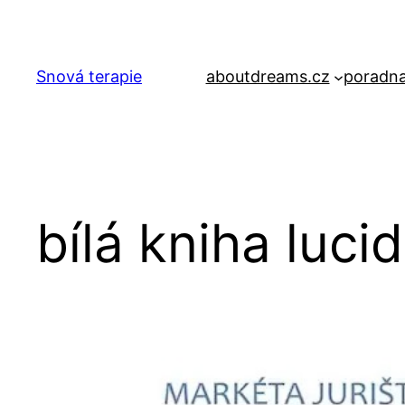
Přeskočit
na
obsah
Snová terapie
aboutdreams.cz
poradna
bílá kniha luci