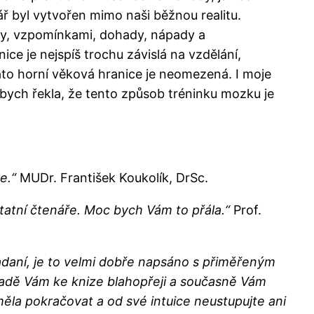
ář byl vytvořen mimo naši běžnou realitu.
itky, vzpomínkami, dohady, nápady a
ce je nejspíš trochu závislá na vzdělání,
 Zato horní věková hranice je neomezená. I moje
ch řekla, že tento způsob tréninku mozku je
e.“
MUDr. František Koukolík, DrSc.
atní čtenáře. Moc bych Vám to přála.“
Prof.
adaní, je to velmi dobře napsáno s přiměřeným
adě Vám ke knize blahopřeji a současně Vám
měla pokračovat a od své intuice neustupujte ani