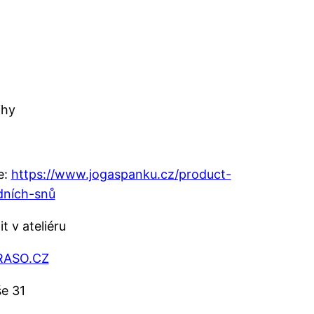
ihy
e:
https://www.jogaspanku.cz/product-
idních-snů
t v ateliéru
RASO.CZ
še 31