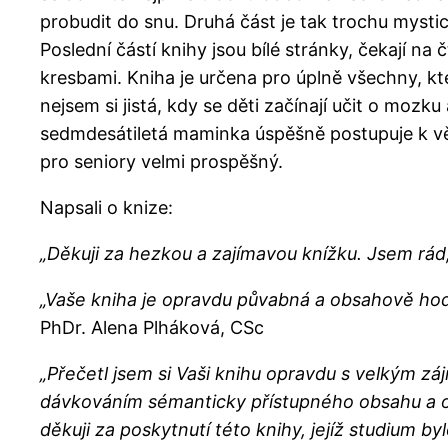
probudit do snu. Druhá část je tak trochu mystic
Poslední částí knihy jsou bílé stránky, čekají n
kresbami. Kniha je určena pro úplně všechny, kt
nejsem si jistá, kdy se děti začínají učit o moz
sedmdesátiletá maminka úspěšně postupuje k v
pro seniory velmi prospěšný.
Napsali o knize:
„Děkuji za hezkou a zajímavou knížku. Jsem rád
„Vaše kniha je opravdu půvabná a obsahově hod
PhDr. Alena Plháková, CSc
„Přečetl jsem si Vaši knihu opravdu s velkým z
dávkováním sémanticky přístupného obsahu a o
děkuji za poskytnutí této knihy, jejíž studium 