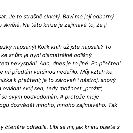
. Je to strašně skvělý. Baví mě její odborný
skvělé. Na této knize je zajímavé to, že jí
ezky napsaný! Kolik knih už jste napsala? To
p ke snům je nyní diametrálně odlišný.
em nevyspání. Ano, dnes je to jiné. Po přečtení
se mi předtím většinou nedařilo. Můj vztah ke
ížka k přečtení; je to zároveň i nástroj, snový
 ovládat svůj sen, tedy možnost „prožít“,
ení se svým podvědomím. A protože moje
logu dozvědět mnoho, mnoho zajímavého. Tak
 čtenáře odradila. Líbí se mi, jak knihu píšete s