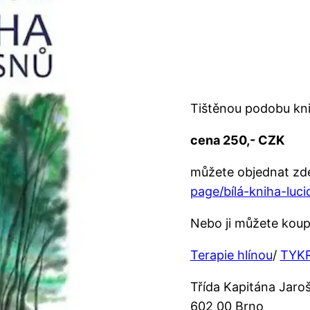
Tištěnou podobu kn
cena 250,- CZK
můžete objednat zd
page/bílá-kniha-luc
Nebo ji můžete koupi
Terapie hlínou
/
TYK
Třída Kapitána Jaro
602 00 Brno