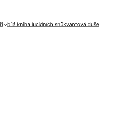
ři
bílá kniha lucidních snů
kvantová duše