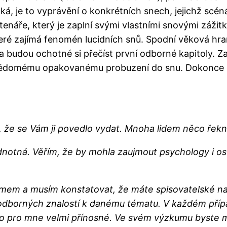
ká, je to vyprávění o konkrétních snech, jejichž scén
a čtenáře, který je zaplní svými vlastními snovými záž
eré zajímá fenomén lucidních snů. Spodní věková hrani
ku a budou ochotné si přečíst první odborné kapitoly.
ědomému opakovanému probuzení do snu. Dokonce by
, že se Vám ji povedlo vydat. Mnoha lidem něco řekn
notná. Věřím, že by mohla zaujmout psychology i ost
ájmem a musím konstatovat, že máte spisovatelské n
dborných znalostí k danému tématu. V každém příp
bylo pro mne velmi přínosné. Ve svém výzkumu byste 