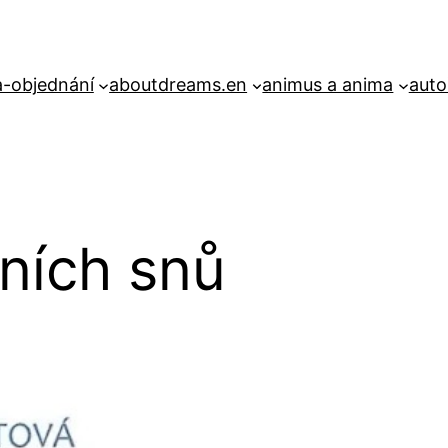
-objednání
aboutdreams.en
animus a anima
auto
dních snů