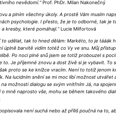
ktivního nevědomí.“
Prof. PhDr. Milan Nakonečný
ovu a plním všechny úkoly. A prostě Vám musím napsat
 psychologie. I přesto, že je to odborné, tak je to 
e a kresby, které pomáhají.“
Lucie Milfortová
o udělat, tak to hned dělám: Markéto, to je tááák h
ní úplně barvitě vidím totéž co Vy ve snu. Můj přístu
bě. Po noci plné snů jsem se totiž probouzel s pocit
 to. Je příjemné znovu a dost živě si je vybavit. To 
šak proto se ke knížce vracím. Není to totiž jenom kn
k. Na lucidním snění se mi moc líbí možnost utvářet a
c: na možnosti dialogu se svým vnitřním Já, na spoj
í o mně naprosto vše, mohu se během takového dia
k
popisovala není suchá nebo až příliš poučná na to, aby