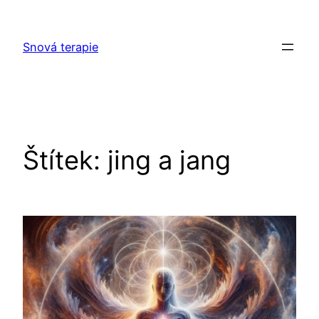
Přeskočit
na
Snová terapie
obsah
Štítek:
jing a jang